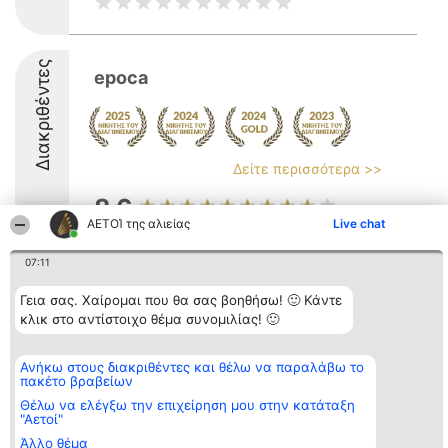
Διακριθέντες
epoca
Δείτε περισσότερα >>
8.6
ΑΕΤΟΊ της αλιείας
Live chat
07:11
Διοργανωτής της
Κατάταξη
Επικοινωνία
κατάταξης
Διακριθέντες
Επικοινωνία
Γεια σας. Χαίρομαι που θα σας βοηθήσω! 🙂 Κάντε
BEAUTIFUL COMPANY
Λίστα όλων
κλικ στο αντίστοιχο θέμα συνομιλίας! 🙂
Μονοπρόσωπη ΙΚΕ
των
ΤΗΛ. ΕΠΙΚΟΙΝΩΝΙΑΣ:
διακριθέντων
2104128019
Μεθοδολογία
Ανήκω στους διακριθέντες και θέλω να παραλάβω το
email:
Όροι &
πακέτο βραβείων
aetoi@beautifulcompany.co
προϋποθέσεις
ΠΟΛΙΤΙΚΗ
Θέλω να ελέγξω την επιχείρηση μου στην κατάταξη
ΑΠΟΡΡΗΤΟΥ
"Αετοί"
Άλλο θέμα