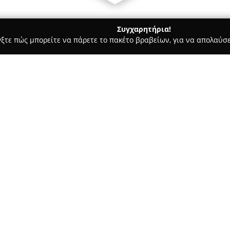
Συγχαρητήρια!
γξτε πώς μπορείτε να πάρετε το πακέτο βραβείων, για να απολαύσε
αραγορές - Χαλκιδα
Ευβοϊκός Είδη Αλιείας-Δολώματα
Σχετικά με την εταιρεία:
Η εταιρεία
Ευβοϊκός Είδη Αλ
Εύβοιας, καταγράφει διαχρονι
οικογενειακή επιχείρηση που λ
σημαντική τεχνογνωσία και εμπ
Δείτε περισσότερα >>
Διαθέτει ένα ευρύ κατάστημα ό
τόσο με φυσική παρουσία όσο 
διαθέσιμο εμπόρευμα περιλαμβ
αγκίστρια, καθώς και εκτεταμ