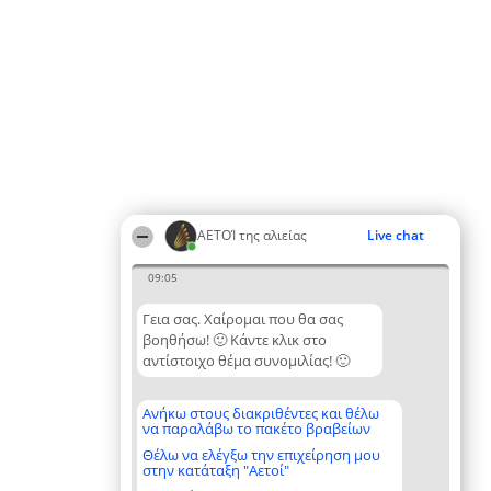
ΑΕΤΟΊ της αλιείας
Live chat
09:05
Γεια σας. Χαίρομαι που θα σας
βοηθήσω! 🙂 Κάντε κλικ στο
αντίστοιχο θέμα συνομιλίας! 🙂
Ανήκω στους διακριθέντες και θέλω
να παραλάβω το πακέτο βραβείων
Θέλω να ελέγξω την επιχείρηση μου
στην κατάταξη "Αετοί"