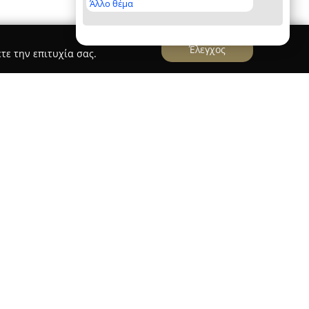
Άλλο θέμα
Έλεγχος
τε την επιτυχία σας.
ιείας-Δολώματα
, που βρίσκεται στη Χαλκίδα της
κή παρουσία στον χώρο της αλιείας ως
ειτουργεί από το 2004, έχοντας αναπτύξει
ειρία στο αντικείμενο.
που προσφέρει μεγάλη ποικιλία από είδη αλιείας
και μέσω ηλεκτρονικού καταστήματος. Το
άνει καλάμια, μηχανισμούς, πετονιές, νήματα,
ένη συλλογή από τεχνητά δολώματα και