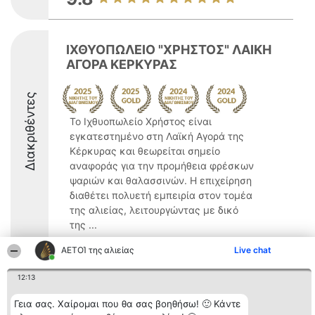
ΙΧΘΥΟΠΩΛΕΙΟ "ΧΡΗΣΤΟΣ" ΛΑΙΚΗ
ΑΓΟΡΑ ΚΕΡΚΥΡΑΣ
Διακριθέντες
Το Ιχθυοπωλείο Χρήστος είναι
εγκατεστημένο στη Λαϊκή Αγορά της
Κέρκυρας και θεωρείται σημείο
αναφοράς για την προμήθεια φρέσκων
ψαριών και θαλασσινών. Η επιχείρηση
διαθέτει πολυετή εμπειρία στον τομέα
της αλιείας, λειτουργώντας με δικό
της ...
9.6
ΑΕΤΟΊ της αλιείας
Live chat
12:13
Διοργανωτής της
Κατάταξη
Επικοινωνία
Γεια σας. Χαίρομαι που θα σας βοηθήσω! 🙂 Κάντε
κατάταξης
Διακριθέντες
Επικοινωνία