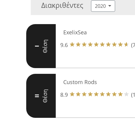
Διακριθέντες
2020
ExelixSea
Θέση
9.6
(
I
Custom Rods
Θέση
8.9
(
II