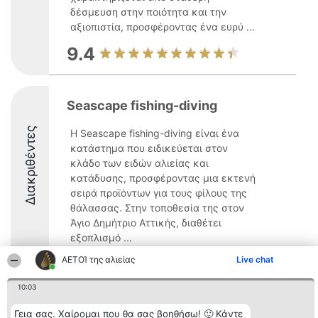
δέσμευση στην ποιότητα και την
αξιοπιστία, προσφέροντας ένα ευρύ ...
9.4
Seascape fishing-diving
Διακριθέντες
Η Seascape fishing-diving είναι ένα
κατάστημα που ειδικεύεται στον
κλάδο των ειδών αλιείας και
κατάδυσης, προσφέροντας μια εκτενή
σειρά προϊόντων για τους φίλους της
θάλασσας. Στην τοποθεσία της στον
Άγιο Δημήτριο Αττικής, διαθέτει
εξοπλισμό ...
ΑΕΤΟΊ της αλιείας
9.8
Live chat
10:03
Γεια σας. Χαίρομαι που θα σας βοηθήσω! 🙂 Κάντε
Διοργανωτής της
Κατάταξη
Επικοινωνία