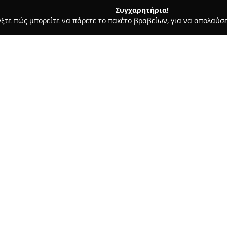
Συγχαρητήρια!
γξτε πώς μπορείτε να πάρετε το πακέτο βραβείων, για να απολαύσε
αραγορές - Λαρισα
Northseahunter
Σχετικά με την εταιρεία:
Η εταιρεία
Northseahunter
εδρ
αποτελεί έναν αξιοσημείωτο π
θάλασσα και την αλιεία. Υπό 
Northseahunter προσφέρει μια
Δείτε περισσότερα >>
σχεδιασμένων ώστε να καλύπτο
πιο έμπειρων ψαράδων. Στη συ
διάφορες τεχνικές αλιείας, ό
και αξεσουάρ που συμβάλλουν 
Η επιχείρηση διακρίνεται για