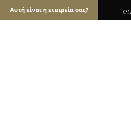
Αυτή είναι η εταιρεία σας?
Ελέ
Αετοί της αλιείας
Ιχθυοπωλεία, Είδη Αλιείας, Ψ
Northseahunter
9.4
(30)
Λαρισα, Λασκαράτου 1
Εμφάνιση αριθμού τηλεφώνου