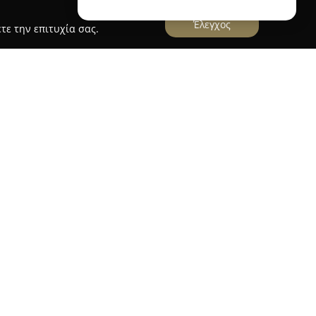
Έλεγχος
τε την επιτυχία σας.
εύει στη Λάρισα, στην οδό Λασκαράτου 1, και
ροορισμό για άτομα που ενδιαφέρονται για τη
τη φορολογική επωνυμία ΒΟΥΒΟΥΣΑΣ ΓΕΩΡΓΙΟΣ, η
 ευρεία γκάμα ειδών αλιείας υψηλής ποιότητας,
υν τις ανάγκες τόσο των αρχάριων όσο και των
λλογή της περιλαμβάνονται προϊόντα για
πως τεχνητά δολώματα και ψαροντούφεκα, καθώς
σε βέλτιστη εμπειρία αλιείας.
 την έμφαση που δίνει στην κορυφαία