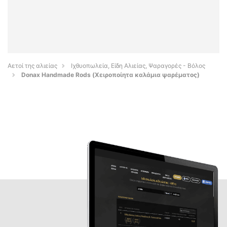
Αετοί της αλιείας
Ιχθυοπωλεία, Είδη Αλιείας, Ψαραγορές - Βόλος
Donax Handmade Rods (Χειροποίητα καλάμια ψαρέματος)