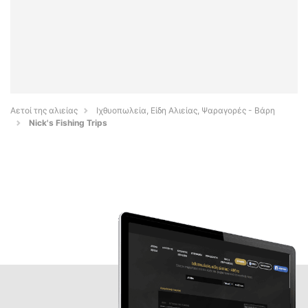
Αετοί της αλιείας
Ιχθυοπωλεία, Είδη Αλιείας, Ψαραγορές - Βάρη
Nick's Fishing Trips