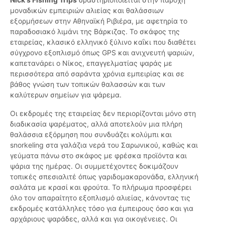
μοναδικών εμπειριών αλιείας και θαλάσσιων
εξορμήσεων στην Αθηναϊκή Ριβιέρα, με αφετηρία το
παραδοσιακό λιμάνι της Βάρκιζας. Το σκάφος της
εταιρείας, κλασικό ελληνικό ξύλινο καΐκι που διαθέτει
σύγχρονο εξοπλισμό όπως GPS και ανιχνευτή ψαριών,
καπετανάρει ο Νίκος, επαγγελματίας ψαράς με
περισσότερα από σαράντα χρόνια εμπειρίας και σε
βάθος γνώση των τοπικών θαλασσών και των
καλύτερων σημείων για ψάρεμα.
Οι εκδρομές της εταιρείας δεν περιορίζονται μόνο στη
διαδικασία ψαρέματος, αλλά αποτελούν μια πλήρη
θαλάσσια εξόρμηση που συνδυάζει κολύμπι και
snorkeling στα γαλάζια νερά του Σαρωνικού, καθώς και
γεύματα πάνω στο σκάφος με φρέσκα προϊόντα και
ψάρια της ημέρας. Οι συμμετέχοντες δοκιμάζουν
τοπικές σπεσιαλιτέ όπως γαριδομακαρονάδα, ελληνική
σαλάτα με κρασί και φρούτα. Το πλήρωμα προσφέρει
όλο τον απαραίτητο εξοπλισμό αλιείας, κάνοντας τις
εκδρομές κατάλληλες τόσο για έμπειρους όσο και για
αρχάριους ψαράδες, αλλά και για οικογένειες. Οι