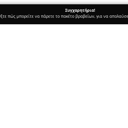
Συγχαρητήρια!
γξτε πώς μπορείτε να πάρετε το πακέτο βραβείων, για να απολαύσε
αραγορές - Σαλαμίνα
Ιχθυοπωλείο "Καπετάν Ηλίας"
Σχετικά με την εταιρεία:
Το
Ιχθυοπωλείο "Καπετάν Ηλ
Σαλαμίνα για όσους αναζητού
ποιότητας, προσφέροντας μια 
των ιδιωτών όσο και των επαγ
Δείτε περισσότερα >>
Η επιχείρηση έχει αναγνωριστε
ποιότητα των προϊόντων της κ
μεγαλύτερη εκτίμηση, όχι μόν
της Αττικής. Η επιλογή των ε
το πάθος και τον επαγγελματισ