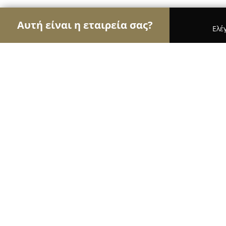
Αυτή είναι η εταιρεία σας?
Ελέ
Αετοί της αλιείας
Ιχθυοπωλεία, Είδη Αλιείας, Ψ
Ιχθυοπωλείο "Καπετάν Ηλίας"
9.8
(65)
Σαλαμίνα, Aiántion
Εμφάνιση αριθμού τηλεφώνου