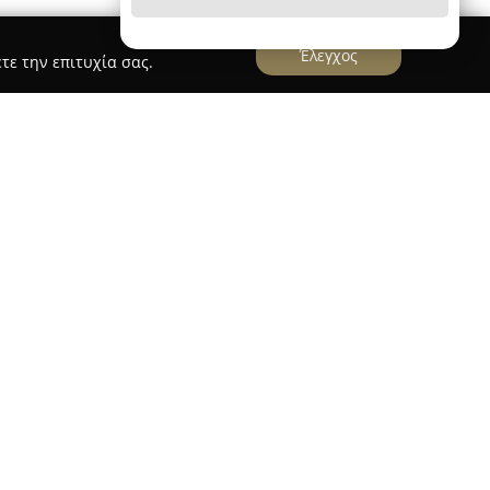
Έλεγχος
τε την επιτυχία σας.
ίας"
αποτελεί έναν ξεχωριστό προορισμό στη
ν φρέσκα ψάρια και θαλασσινά υψηλής
μεγάλη γκάμα που ικανοποιεί τόσο τις ανάγκες
γελματιών στον χώρο της γαστρονομίας.
ί από το αγοραστικό κοινό για την ανώτερη
αι συγκαταλέγεται στα ιχθυοπωλεία με τη
ο στη Σαλαμίνα αλλά και στην ευρύτερη περιοχή
μπορευμάτων γίνεται με προσοχή, αντανακλώντας
μό του ιδιοκτήτη, γεγονός που εγγυάται την