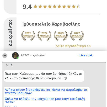
9.4
Διακριθέντες
Ιχθυοπωλείο Καραβασίλης
Δείτε περισσότερα >>
8.5
ΑΕΤΟΊ της αλιείας
Live chat
12:18
Διοργανωτής της
Κατάταξη
Επικοινωνία
Γεια σας. Χαίρομαι που θα σας βοηθήσω! 🙂 Κάντε
κατάταξης
Διακριθέντες
Επικοινωνία
κλικ στο αντίστοιχο θέμα συνομιλίας! 🙂
BEAUTIFUL COMPANY
Λίστα όλων
Μονοπρόσωπη ΙΚΕ
των
ΤΗΛ. ΕΠΙΚΟΙΝΩΝΙΑΣ:
διακριθέντων
Ανήκω στους διακριθέντες και θέλω να παραλάβω το
2104128019
Μεθοδολογία
πακέτο βραβείων
email:
Όροι &
aetoi@beautifulcompany.co
προϋποθέσεις
Θέλω να ελέγξω την επιχείρηση μου στην κατάταξη
ΠΟΛΙΤΙΚΗ
"Αετοί"
ΑΠΟΡΡΗΤΟΥ