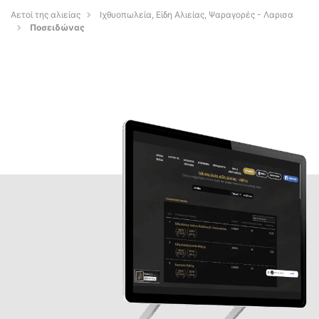
Αετοί της αλιείας
Ιχθυοπωλεία, Είδη Αλιείας, Ψαραγορές - Λαρισα
Ποσειδώνας