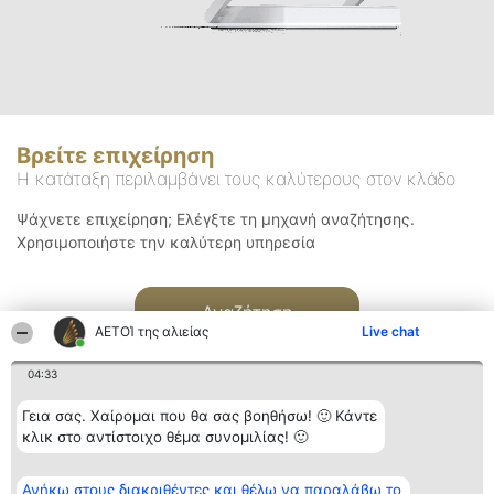
Βρείτε επιχείρηση
Η κατάταξη περιλαμβάνει τους καλύτερους στον κλάδο
Ψάχνετε επιχείρηση; Ελέγξτε τη μηχανή αναζήτησης.
Χρησιμοποιήστε την καλύτερη υπηρεσία
Αναζήτηση
ΑΕΤΟΊ της αλιείας
Live chat
04:33
Γεια σας. Χαίρομαι που θα σας βοηθήσω! 🙂 Κάντε
κλικ στο αντίστοιχο θέμα συνομιλίας! 🙂
Διοργανωτής της
Κατάταξη
Επικοινωνία
Ανήκω στους διακριθέντες και θέλω να παραλάβω το
κατάταξης
Διακριθέντες
Επικοινωνία