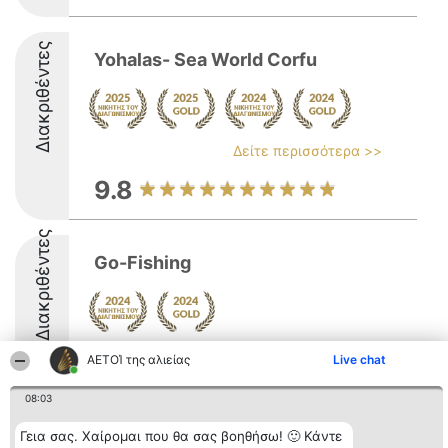
Διακριθέντες
Yohalas- Sea World Corfu
Δείτε περισσότερα >>
9.8
Διακριθέντες
Go-Fishing
ΑΕΤΟΊ της αλιείας
Live chat
08:03
Διοργανωτής της
Κατάταξη
Επικοινωνία
Γεια σας. Χαίρομαι που θα σας βοηθήσω! 🙂 Κάντε
κατάταξης
Διακριθέντες
Επικοινωνία